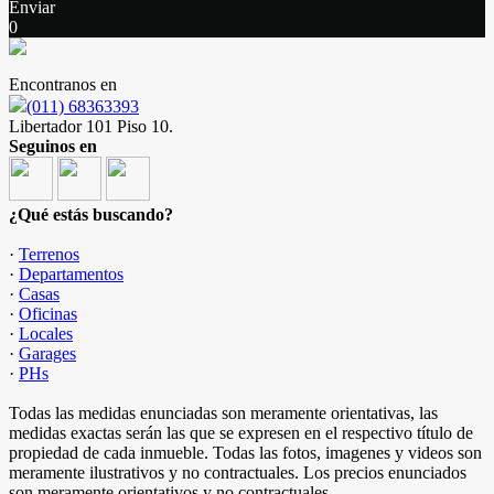
Enviar
0
Encontranos en
(011) 68363393
Libertador 101 Piso 10.
Seguinos en
¿Qué estás buscando?
·
Terrenos
·
Departamentos
·
Casas
·
Oficinas
·
Locales
·
Garages
·
PHs
Todas las medidas enunciadas son meramente orientativas, las
medidas exactas serán las que se expresen en el respectivo título de
propiedad de cada inmueble. Todas las fotos, imagenes y videos son
meramente ilustrativos y no contractuales. Los precios enunciados
son meramente orientativos y no contractuales.