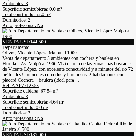
Ambientes: 3
Superficie semicubierta: 0.0 m²
Total construido: 52.0 m²
Dormitorios: 2
Apto profesional: No
VENTA USD144.500
Departamento
Olivos, Vicente López | Maipu al 1900
Venta de departamento 3 ambientes con cochera y baulera en
Florida – Av. Maipú al 1900 Viví en una de las zonas más buscadas
de Vicente López, con excelente conectividad y a minutos del río 72
m² totales3 ambientes cómodos y luminosos. 2 habitaciones con
placard.Cochera + baulera (ideal para ...
Ref. AAP7712363
Superficie cubierta: 67.54 m²
Ambientes: 3
Superficie semicubierta: 4.64 m²
Total construido: 0.0 m²
Dormitorios: 2
Apto profesional: No
VENTA USD185.000