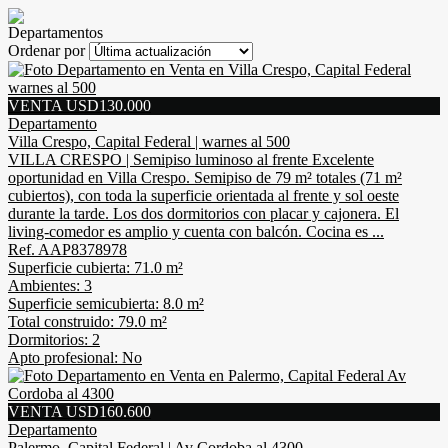
Departamentos
Ordenar por
VENTA USD130.000
Departamento
Villa Crespo, Capital Federal | warnes al 500
VILLA CRESPO | Semipiso luminoso al frente Excelente
oportunidad en Villa Crespo. Semipiso de 79 m² totales (71 m²
cubiertos), con toda la superficie orientada al frente y sol oeste
durante la tarde. Los dos dormitorios con placar y cajonera. El
living-comedor es amplio y cuenta con balcón. Cocina es ...
Ref. AAP8378978
Superficie cubierta: 71.0 m²
Ambientes: 3
Superficie semicubierta: 8.0 m²
Total construido: 79.0 m²
Dormitorios: 2
Apto profesional: No
VENTA USD160.600
Departamento
Palermo, Capital Federal | Av Cordoba al 4300