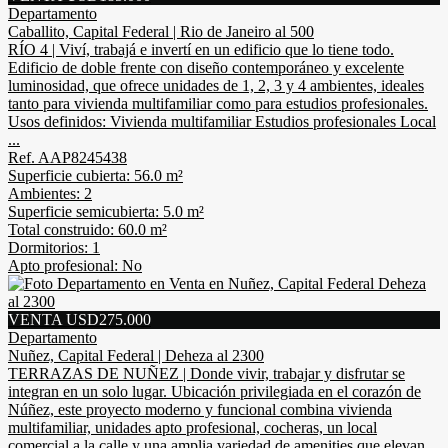
Departamento
Caballito, Capital Federal | Rio de Janeiro al 500
RÍO 4 | Viví, trabajá e invertí en un edificio que lo tiene todo.
Edificio de doble frente con diseño contemporáneo y excelente
luminosidad, que ofrece unidades de 1, 2, 3 y 4 ambientes, ideales
tanto para vivienda multifamiliar como para estudios profesionales.
Usos definidos: Vivienda multifamiliar Estudios profesionales Local
...
Ref. AAP8245438
Superficie cubierta: 56.0 m²
Ambientes: 2
Superficie semicubierta: 5.0 m²
Total construido: 60.0 m²
Dormitorios: 1
Apto profesional: No
VENTA USD275.000
Departamento
Nuñez, Capital Federal | Deheza al 2300
TERRAZAS DE NUÑEZ | Donde vivir, trabajar y disfrutar se
integran en un solo lugar. Ubicación privilegiada en el corazón de
Núñez, este proyecto moderno y funcional combina vivienda
multifamiliar, unidades apto profesional, cocheras, un local
comercial a la calle y una amplia variedad de amenities que elevan