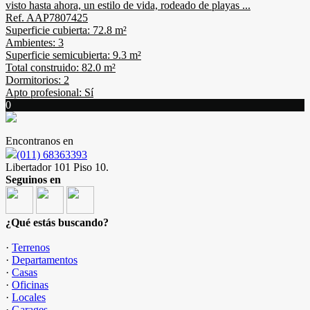
visto hasta ahora, un estilo de vida, rodeado de playas ...
Ref. AAP7807425
Superficie cubierta: 72.8 m²
Ambientes: 3
Superficie semicubierta: 9.3 m²
Total construido: 82.0 m²
Dormitorios: 2
Apto profesional: Sí
0
Encontranos en
(011) 68363393
Libertador 101 Piso 10.
Seguinos en
¿Qué estás buscando?
·
Terrenos
·
Departamentos
·
Casas
·
Oficinas
·
Locales
·
Garages