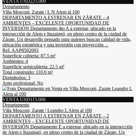
VENTA USD225.000
Departamento
Villa Mosconi, Zarate | L N Alem al 100
DEPARTAMENTO A ESTRENAR EN ZÁRATE – 4
AMBIENTES – EXCELENTE OPORTUNIDAD DE
INVERSIÓN Departamento 4to A a estrenar, ubicado en la
intersección de Alem e Ituzaingó, en pleno centro de la ciudad de
Zárate. Un desarrollo pensado para quienes buscan calidad de vida,
ubicación estratégica y una inversión con proyección ...
Ref. AAP8502693
Superficie cubierta: 87.5 m²
Ambientes: 4
Superficie semicubierta: 22.5 m²
Total construido: 110.0 m²
Dormitorios: 3
Apto profesional: No
VENTA USD115.000
Departamento
Villa Mosconi, Zarate | Leandro L Alem al 100
DEPARTAMENTO A ESTRENAR EN ZÁRATE – 2
AMBIENTES – EXCELENTE OPORTUNIDAD DE
INVERSIÓN Departamento E a estrenar, ubicado en la intersección
de Alem e Ituzaingó, en pleno centro de la ciudad de Zárate. Un