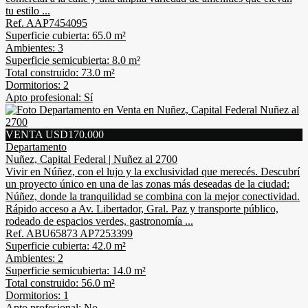
tu estilo ...
Ref. AAP7454095
Superficie cubierta: 65.0 m²
Ambientes: 3
Superficie semicubierta: 8.0 m²
Total construido: 73.0 m²
Dormitorios: 2
Apto profesional: Sí
VENTA USD170.000
Departamento
Nuñez, Capital Federal | Nuñez al 2700
Vivir en Núñez, con el lujo y la exclusividad que merecés. Descubrí
un proyecto único en una de las zonas más deseadas de la ciudad:
Núñez, donde la tranquilidad se combina con la mejor conectividad.
Rápido acceso a Av. Libertador, Gral. Paz y transporte público,
rodeado de espacios verdes, gastronomía ...
Ref. ABU65873 AP7253399
Superficie cubierta: 42.0 m²
Ambientes: 2
Superficie semicubierta: 14.0 m²
Total construido: 56.0 m²
Dormitorios: 1
Apto profesional: No