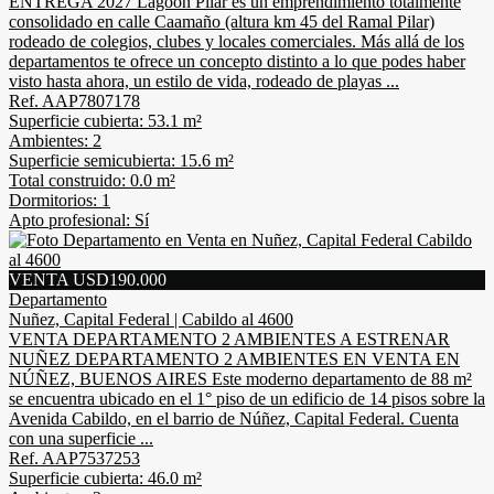
ENTREGA 2027 Lagoon Pilar es un emprendimiento totalmente
consolidado en calle Caamaño (altura km 45 del Ramal Pilar)
rodeado de colegios, clubes y locales comerciales. Más allá de los
departamentos te ofrece un concepto distinto a lo que podes haber
visto hasta ahora, un estilo de vida, rodeado de playas ...
Ref. AAP7807178
Superficie cubierta: 53.1 m²
Ambientes: 2
Superficie semicubierta: 15.6 m²
Total construido: 0.0 m²
Dormitorios: 1
Apto profesional: Sí
VENTA USD190.000
Departamento
Nuñez, Capital Federal | Cabildo al 4600
VENTA DEPARTAMENTO 2 AMBIENTES A ESTRENAR
NUÑEZ DEPARTAMENTO 2 AMBIENTES EN VENTA EN
NÚÑEZ, BUENOS AIRES Este moderno departamento de 88 m²
se encuentra ubicado en el 1° piso de un edificio de 14 pisos sobre la
Avenida Cabildo, en el barrio de Núñez, Capital Federal. Cuenta
con una superficie ...
Ref. AAP7537253
Superficie cubierta: 46.0 m²