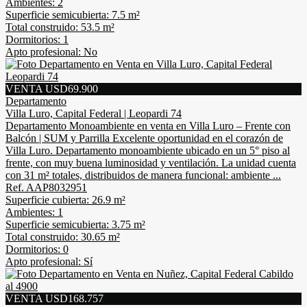
Ambientes: 2
Superficie semicubierta: 7.5 m²
Total construido: 53.5 m²
Dormitorios: 1
Apto profesional: No
VENTA USD69.900
Departamento
Villa Luro, Capital Federal | Leopardi 74
Departamento Monoambiente en venta en Villa Luro – Frente con
Balcón | SUM y Parrilla Excelente oportunidad en el corazón de
Villa Luro. Departamento monoambiente ubicado en un 5° piso al
frente, con muy buena luminosidad y ventilación. La unidad cuenta
con 31 m² totales, distribuidos de manera funcional: ambiente ...
Ref. AAP8032951
Superficie cubierta: 26.9 m²
Ambientes: 1
Superficie semicubierta: 3.75 m²
Total construido: 30.65 m²
Dormitorios: 0
Apto profesional: Sí
VENTA USD168.757