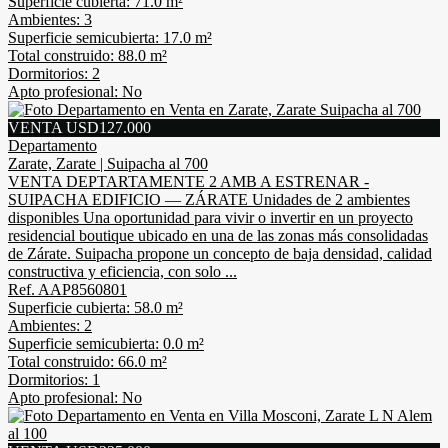
Superficie cubierta: 71.0 m²
Ambientes: 3
Superficie semicubierta: 17.0 m²
Total construido: 88.0 m²
Dormitorios: 2
Apto profesional: No
VENTA USD127.000
Departamento
Zarate, Zarate | Suipacha al 700
VENTA DEPTARTAMENTE 2 AMB A ESTRENAR -
SUIPACHA EDIFICIO — ZÁRATE Unidades de 2 ambientes
disponibles Una oportunidad para vivir o invertir en un proyecto
residencial boutique ubicado en una de las zonas más consolidadas
de Zárate. Suipacha propone un concepto de baja densidad, calidad
constructiva y eficiencia, con solo ...
Ref. AAP8560801
Superficie cubierta: 58.0 m²
Ambientes: 2
Superficie semicubierta: 0.0 m²
Total construido: 66.0 m²
Dormitorios: 1
Apto profesional: No