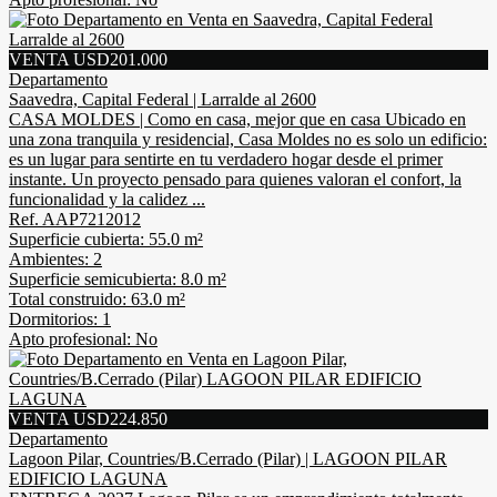
VENTA USD201.000
Departamento
Saavedra, Capital Federal | Larralde al 2600
CASA MOLDES | Como en casa, mejor que en casa Ubicado en
una zona tranquila y residencial, Casa Moldes no es solo un edificio:
es un lugar para sentirte en tu verdadero hogar desde el primer
instante. Un proyecto pensado para quienes valoran el confort, la
funcionalidad y la calidez ...
Ref. AAP7212012
Superficie cubierta: 55.0 m²
Ambientes: 2
Superficie semicubierta: 8.0 m²
Total construido: 63.0 m²
Dormitorios: 1
Apto profesional: No
VENTA USD224.850
Departamento
Lagoon Pilar, Countries/B.Cerrado (Pilar) | LAGOON PILAR
EDIFICIO LAGUNA