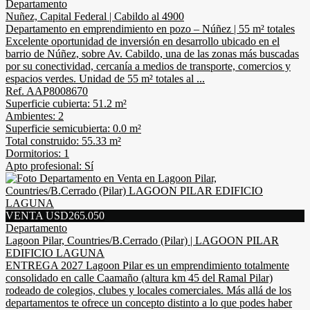
Departamento
Nuñez, Capital Federal | Cabildo al 4900
Departamento en emprendimiento en pozo – Núñez | 55 m² totales
Excelente oportunidad de inversión en desarrollo ubicado en el
barrio de Núñez, sobre Av. Cabildo, una de las zonas más buscadas
por su conectividad, cercanía a medios de transporte, comercios y
espacios verdes. Unidad de 55 m² totales al ...
Ref. AAP8008670
Superficie cubierta: 51.2 m²
Ambientes: 2
Superficie semicubierta: 0.0 m²
Total construido: 55.33 m²
Dormitorios: 1
Apto profesional: Sí
VENTA USD265.050
Departamento
Lagoon Pilar, Countries/B.Cerrado (Pilar) | LAGOON PILAR
EDIFICIO LAGUNA
ENTREGA 2027 Lagoon Pilar es un emprendimiento totalmente
consolidado en calle Caamaño (altura km 45 del Ramal Pilar)
rodeado de colegios, clubes y locales comerciales. Más allá de los
departamentos te ofrece un concepto distinto a lo que podes haber