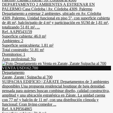
DEPARTAMENTO 2 AMBIENTES A ESTRENAR EN
PALERMO Casa Córdoba | Av. Córdoba 4309, Palermo
Departamento a estrenar 2 ambientes, ubicado en Av. Córdoba
4309, Palermo. Unidad funcional en piso 5°, con superficie cubierta
de 46 m², balcón/patio de 4 m² y participación en SUM de 1,81 m²,
totalizando 51,81 m². ...
Ref. AAP8543159
Superficie cubierta: 46.0 m²
Ambientes: 2
Superficie semicubierta: 1.81 m²
Total construido: 51.81 m²
Dormitorios: 1
Apto profesional: No
VENTA USD162.700
Departamento
Zarate, Zarate | Suipacha al 700
SUIPACHA EDIFICIO | ZÁRATE Departamentos de 3 ambientes
disponibles Una propuesta residencial boutique de baja densidad,
pensada para quienes buscan combinar diseño, calidad constructiva,
amplitud y una ubicación estratégica en Zárate. La unidad cuenta
con 77 m² y balcón de 11 m², con una distribución cómoda y
funcional: Gran living-comedor ...
Ref. AAP8564865