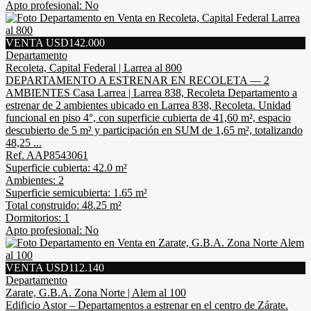
Apto profesional: No
VENTA USD142.000
Departamento
Recoleta, Capital Federal | Larrea al 800
DEPARTAMENTO A ESTRENAR EN RECOLETA — 2
AMBIENTES Casa Larrea | Larrea 838, Recoleta Departamento a
estrenar de 2 ambientes ubicado en Larrea 838, Recoleta. Unidad
funcional en piso 4°, con superficie cubierta de 41,60 m², espacio
descubierto de 5 m² y participación en SUM de 1,65 m², totalizando
48,25 ...
Ref. AAP8543061
Superficie cubierta: 42.0 m²
Ambientes: 2
Superficie semicubierta: 1.65 m²
Total construido: 48.25 m²
Dormitorios: 1
Apto profesional: No
VENTA USD112.140
Departamento
Zarate, G.B.A. Zona Norte | Alem al 100
Edificio Astor – Departamentos a estrenar en el centro de Zárate.