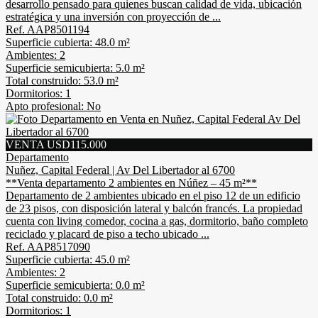
desarrollo pensado para quienes buscan calidad de vida, ubicación
estratégica y una inversión con proyección de ...
Ref. AAP8501194
Superficie cubierta: 48.0 m²
Ambientes: 2
Superficie semicubierta: 5.0 m²
Total construido: 53.0 m²
Dormitorios: 1
Apto profesional: No
VENTA USD115.000
Departamento
Nuñez, Capital Federal | Av Del Libertador al 6700
**Venta departamento 2 ambientes en Núñez – 45 m²**
Departamento de 2 ambientes ubicado en el piso 12 de un edificio
de 23 pisos, con disposición lateral y balcón francés. La propiedad
cuenta con living comedor, cocina a gas, dormitorio, baño completo
reciclado y placard de piso a techo ubicado ...
Ref. AAP8517090
Superficie cubierta: 45.0 m²
Ambientes: 2
Superficie semicubierta: 0.0 m²
Total construido: 0.0 m²
Dormitorios: 1