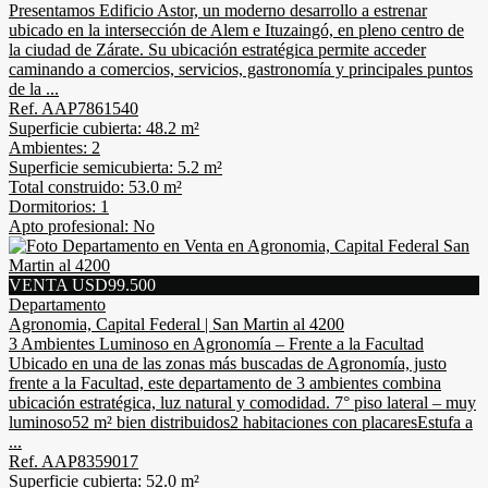
Presentamos Edificio Astor, un moderno desarrollo a estrenar
ubicado en la intersección de Alem e Ituzaingó, en pleno centro de
la ciudad de Zárate. Su ubicación estratégica permite acceder
caminando a comercios, servicios, gastronomía y principales puntos
de la ...
Ref. AAP7861540
Superficie cubierta: 48.2 m²
Ambientes: 2
Superficie semicubierta: 5.2 m²
Total construido: 53.0 m²
Dormitorios: 1
Apto profesional: No
VENTA USD99.500
Departamento
Agronomia, Capital Federal | San Martin al 4200
3 Ambientes Luminoso en Agronomía – Frente a la Facultad
Ubicado en una de las zonas más buscadas de Agronomía, justo
frente a la Facultad, este departamento de 3 ambientes combina
ubicación estratégica, luz natural y comodidad. 7° piso lateral – muy
luminoso52 m² bien distribuidos2 habitaciones con placaresEstufa a
...
Ref. AAP8359017
Superficie cubierta: 52.0 m²