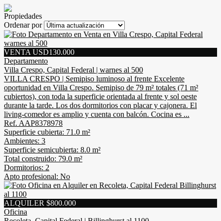
Propiedades
Ordenar por
VENTA USD130.000
Departamento
Villa Crespo, Capital Federal | warnes al 500
VILLA CRESPO | Semipiso luminoso al frente Excelente
oportunidad en Villa Crespo. Semipiso de 79 m² totales (71 m²
cubiertos), con toda la superficie orientada al frente y sol oeste
durante la tarde. Los dos dormitorios con placar y cajonera. El
living-comedor es amplio y cuenta con balcón. Cocina es ...
Ref. AAP8378978
Superficie cubierta: 71.0 m²
Ambientes: 3
Superficie semicubierta: 8.0 m²
Total construido: 79.0 m²
Dormitorios: 2
Apto profesional: No
ALQUILER $800.000
Oficina
Recoleta, Capital Federal | Billinghurst al 1100