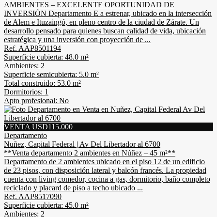
AMBIENTES – EXCELENTE OPORTUNIDAD DE
INVERSIÓN Departamento E a estrenar, ubicado en la intersección
de Alem e Ituzaingó, en pleno centro de la ciudad de Zárate. Un
desarrollo pensado para quienes buscan calidad de vida, ubicación
estratégica y una inversión con proyección de ...
Ref. AAP8501194
Superficie cubierta: 48.0 m²
Ambientes: 2
Superficie semicubierta: 5.0 m²
Total construido: 53.0 m²
Dormitorios: 1
Apto profesional: No
VENTA USD115.000
Departamento
Nuñez, Capital Federal | Av Del Libertador al 6700
**Venta departamento 2 ambientes en Núñez – 45 m²**
Departamento de 2 ambientes ubicado en el piso 12 de un edificio
de 23 pisos, con disposición lateral y balcón francés. La propiedad
cuenta con living comedor, cocina a gas, dormitorio, baño completo
reciclado y placard de piso a techo ubicado ...
Ref. AAP8517090
Superficie cubierta: 45.0 m²
Ambientes: 2