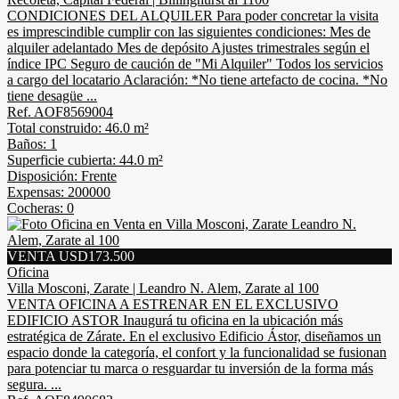
CONDICIONES DEL ALQUILER Para poder concretar la visita
es imprescindible cumplir con las siguientes condiciones: Mes de
alquiler adelantado Mes de depósito Ajustes trimestrales según el
índice IPC Seguro de caución de "Mi Alquiler" Todos los servicios
a cargo del locatario Aclaración: *No tiene artefacto de cocina. *No
tiene desagüe ...
Ref. AOF8569004
Total construido: 46.0 m²
Baños: 1
Superficie cubierta: 44.0 m²
Disposición: Frente
Expensas: 200000
Cocheras: 0
VENTA USD173.500
Oficina
Villa Mosconi, Zarate | Leandro N. Alem, Zarate al 100
VENTA OFICINA A ESTRENAR EN EL EXCLUSIVO
EDIFICIO ASTOR Inaugurá tu oficina en la ubicación más
estratégica de Zárate. En el exclusivo Edificio Ástor, diseñamos un
espacio donde la categoría, el confort y la funcionalidad se fusionan
para potenciar tu marca o resguardar tu inversión de la forma más
segura. ...