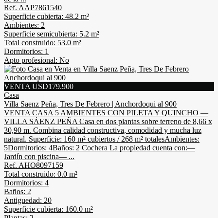
Ref. AAP7861540
Superficie cubierta: 48.2 m²
Ambientes: 2
Superficie semicubierta: 5.2 m²
Total construido: 53.0 m²
Dormitorios: 1
Apto profesional: No
VENTA USD179.900
Casa
Villa Saenz Peña, Tres De Febrero | Anchordoqui al 900
VENTA CASA 5 AMBIENTES CON PILETA Y QUINCHO —
VILLA SÁENZ PEÑA Casa en dos plantas sobre terreno de 8,66 x
30,90 m. Combina calidad constructiva, comodidad y mucha luz
natural. Superficie: 160 m² cubiertos / 268 m² totalesAmbientes:
5Dormitorios: 4Baños: 2 Cochera La propiedad cuenta con:—
Jardín con piscina— ...
Ref. AHO8097159
Total construido: 0.0 m²
Dormitorios: 4
Baños: 2
Antiguedad: 20
Superficie cubierta: 160.0 m²
Plantas: 2