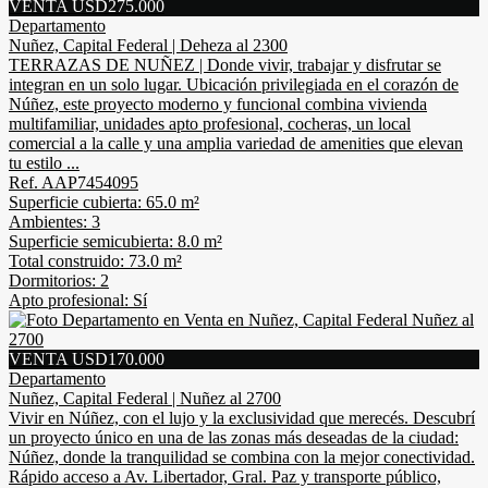
VENTA USD275.000
Departamento
Nuñez, Capital Federal | Deheza al 2300
TERRAZAS DE NUÑEZ | Donde vivir, trabajar y disfrutar se
integran en un solo lugar. Ubicación privilegiada en el corazón de
Núñez, este proyecto moderno y funcional combina vivienda
multifamiliar, unidades apto profesional, cocheras, un local
comercial a la calle y una amplia variedad de amenities que elevan
tu estilo ...
Ref. AAP7454095
Superficie cubierta: 65.0 m²
Ambientes: 3
Superficie semicubierta: 8.0 m²
Total construido: 73.0 m²
Dormitorios: 2
Apto profesional: Sí
VENTA USD170.000
Departamento
Nuñez, Capital Federal | Nuñez al 2700
Vivir en Núñez, con el lujo y la exclusividad que merecés. Descubrí
un proyecto único en una de las zonas más deseadas de la ciudad:
Núñez, donde la tranquilidad se combina con la mejor conectividad.
Rápido acceso a Av. Libertador, Gral. Paz y transporte público,