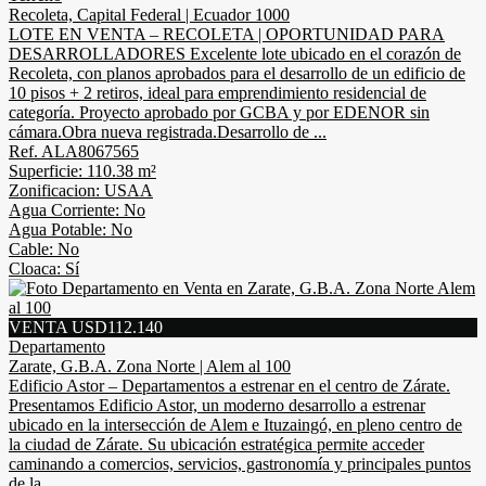
Recoleta, Capital Federal | Ecuador 1000
LOTE EN VENTA – RECOLETA | OPORTUNIDAD PARA
DESARROLLADORES Excelente lote ubicado en el corazón de
Recoleta, con planos aprobados para el desarrollo de un edificio de
10 pisos + 2 retiros, ideal para emprendimiento residencial de
categoría. Proyecto aprobado por GCBA y por EDENOR sin
cámara.Obra nueva registrada.Desarrollo de ...
Ref. ALA8067565
Superficie: 110.38 m²
Zonificacion: USAA
Agua Corriente: No
Agua Potable: No
Cable: No
Cloaca: Sí
VENTA USD112.140
Departamento
Zarate, G.B.A. Zona Norte | Alem al 100
Edificio Astor – Departamentos a estrenar en el centro de Zárate.
Presentamos Edificio Astor, un moderno desarrollo a estrenar
ubicado en la intersección de Alem e Ituzaingó, en pleno centro de
la ciudad de Zárate. Su ubicación estratégica permite acceder
caminando a comercios, servicios, gastronomía y principales puntos
de la ...