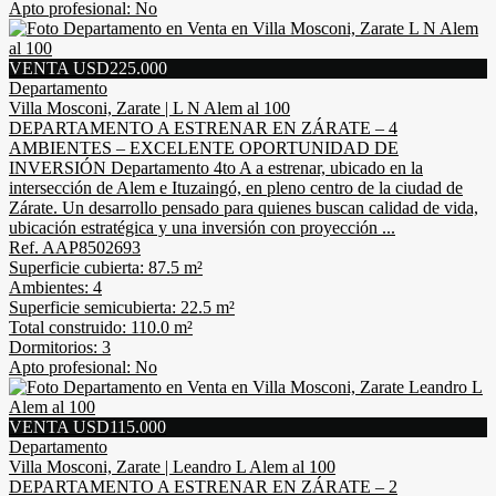
Apto profesional: No
VENTA USD225.000
Departamento
Villa Mosconi, Zarate | L N Alem al 100
DEPARTAMENTO A ESTRENAR EN ZÁRATE – 4
AMBIENTES – EXCELENTE OPORTUNIDAD DE
INVERSIÓN Departamento 4to A a estrenar, ubicado en la
intersección de Alem e Ituzaingó, en pleno centro de la ciudad de
Zárate. Un desarrollo pensado para quienes buscan calidad de vida,
ubicación estratégica y una inversión con proyección ...
Ref. AAP8502693
Superficie cubierta: 87.5 m²
Ambientes: 4
Superficie semicubierta: 22.5 m²
Total construido: 110.0 m²
Dormitorios: 3
Apto profesional: No
VENTA USD115.000
Departamento
Villa Mosconi, Zarate | Leandro L Alem al 100
DEPARTAMENTO A ESTRENAR EN ZÁRATE – 2