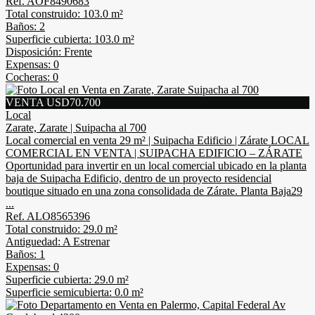
Ref. AOF8490683
Total construido: 103.0 m²
Baños: 2
Superficie cubierta: 103.0 m²
Disposición: Frente
Expensas: 0
Cocheras: 0
VENTA USD70.700
Local
Zarate, Zarate | Suipacha al 700
Local comercial en venta 29 m² | Suipacha Edificio | Zárate LOCAL
COMERCIAL EN VENTA | SUIPACHA EDIFICIO – ZÁRATE
Oportunidad para invertir en un local comercial ubicado en la planta
baja de Suipacha Edificio, dentro de un proyecto residencial
boutique situado en una zona consolidada de Zárate. Planta Baja29
...
Ref. ALO8565396
Total construido: 29.0 m²
Antiguedad: A Estrenar
Baños: 1
Expensas: 0
Superficie cubierta: 29.0 m²
Superficie semicubierta: 0.0 m²