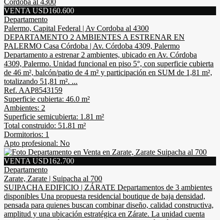
VENTA USD160.600
Departamento
Palermo, Capital Federal | Av Cordoba al 4300
DEPARTAMENTO 2 AMBIENTES A ESTRENAR EN
PALERMO Casa Córdoba | Av. Córdoba 4309, Palermo
Departamento a estrenar 2 ambientes, ubicado en Av. Córdoba
4309, Palermo. Unidad funcional en piso 5°, con superficie cubierta
de 46 m², balcón/patio de 4 m² y participación en SUM de 1,81 m²,
totalizando 51,81 m². ...
Ref. AAP8543159
Superficie cubierta: 46.0 m²
Ambientes: 2
Superficie semicubierta: 1.81 m²
Total construido: 51.81 m²
Dormitorios: 1
Apto profesional: No
VENTA USD162.700
Departamento
Zarate, Zarate | Suipacha al 700
SUIPACHA EDIFICIO | ZÁRATE Departamentos de 3 ambientes
disponibles Una propuesta residencial boutique de baja densidad,
pensada para quienes buscan combinar diseño, calidad constructiva,
amplitud y una ubicación estratégica en Zárate. La unidad cuenta