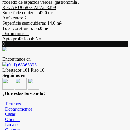
rodeado de espacios verdes, gastronomía ...
Ref. ABU65873 AP7253399
Superficie cubierta: 42.0 m²
Ambientes: 2
Superficie semicubierta: 14.0 m²
Total construido: 56.0 m²
Dormitorios: 1
Apto profesional: No
0
Encontranos en
(011) 68363393
Libertador 101 Piso 10.
Seguinos en
¿Qué estás buscando?
·
Terrenos
·
Departamentos
·
Casas
·
Oficinas
·
Locales
·
Garages