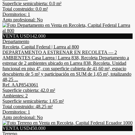
Superficie semicubierta: 0.0 m²
Total construido: 0.0 m²
Dormitorios: 1
Apto profesional: No
VENTA USD142.000
Departamento
Recoleta, Capital Federal | Larrea al 800
DEPARTAMENTO A ESTRENAR EN RECOLETA — 2
AMBIENTES Casa Larrea | Larrea 838, Recoleta Departamento a
estrenar de 2 ambientes ubicado en Larrea 838, Recoleta. Unidad
funcional en piso 4°, con superficie cubierta de 41,60 m², espacio
descubierto de 5 m² y participación en SUM de 1,65 m², totalizando
48,25 ...
Ref. AAP8543061
Superficie cubierta: 42.0 m²
Ambientes: 2
Superficie semicubierta: 1.65 m²
Total construido: 48.25 m²
Dormitorios: 1
Apto profesional: No
VENTA USD450.000
Terreno