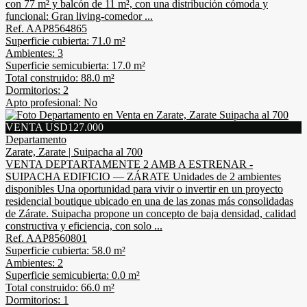
con 77 m² y balcón de 11 m², con una distribución cómoda y
funcional: Gran living-comedor ...
Ref. AAP8564865
Superficie cubierta: 71.0 m²
Ambientes: 3
Superficie semicubierta: 17.0 m²
Total construido: 88.0 m²
Dormitorios: 2
Apto profesional: No
VENTA USD127.000
Departamento
Zarate, Zarate | Suipacha al 700
VENTA DEPTARTAMENTE 2 AMB A ESTRENAR -
SUIPACHA EDIFICIO — ZÁRATE Unidades de 2 ambientes
disponibles Una oportunidad para vivir o invertir en un proyecto
residencial boutique ubicado en una de las zonas más consolidadas
de Zárate. Suipacha propone un concepto de baja densidad, calidad
constructiva y eficiencia, con solo ...
Ref. AAP8560801
Superficie cubierta: 58.0 m²
Ambientes: 2
Superficie semicubierta: 0.0 m²
Total construido: 66.0 m²
Dormitorios: 1