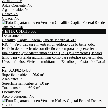
Zonificacion:
Agua Corriente: No
Agua Potable: No
Cable: No
Cloaca: No
VENTA USD185.000
Departamento
Caballito, Capital Federal | Rio de Janeiro al 500
RÍO 4 | Viví, trabajá e invertí en un edificio que lo tiene todo.
Edificio de doble frente con diseño contemporáneo y excelente
luminosidad, que ofrece unidades de 1, 2, 3 y 4 ambientes, ideales
tanto para vivienda multifamiliar como para estudios profesionales.
Usos definidos: Vivienda multifamiliar Estudios profesionales Local
...
Ref. AAP8245438
Superficie cubierta: 56.0 m²
Ambientes: 2
Superficie semicubierta: 5.0 m²
Total construido: 60.0 m²
Dormitorios: 1
Apto profesional: No