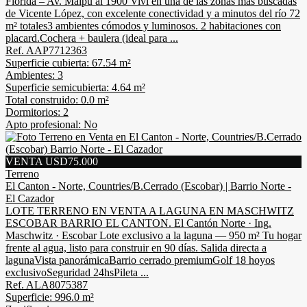
Florida – Av. Maipú al 1900 Viví en una de las zonas más buscadas
de Vicente López, con excelente conectividad y a minutos del río 72
m² totales3 ambientes cómodos y luminosos. 2 habitaciones con
placard.Cochera + baulera (ideal para ...
Ref. AAP7712363
Superficie cubierta: 67.54 m²
Ambientes: 3
Superficie semicubierta: 4.64 m²
Total construido: 0.0 m²
Dormitorios: 2
Apto profesional: No
VENTA USD75.000
Terreno
El Canton - Norte, Countries/B.Cerrado (Escobar) | Barrio Norte -
El Cazador
LOTE TERRENO EN VENTA A LAGUNA EN MASCHWITZ
ESCOBAR BARRIO EL CANTON. El Cantón Norte · Ing.
Maschwitz · Escobar Lote exclusivo a la laguna — 950 m² Tu hogar
frente al agua, listo para construir en 90 días. Salida directa a
lagunaVista panorámicaBarrio cerrado premiumGolf 18 hoyos
exclusivoSeguridad 24hsPileta ...
Ref. ALA8075387
Superficie: 996.0 m²