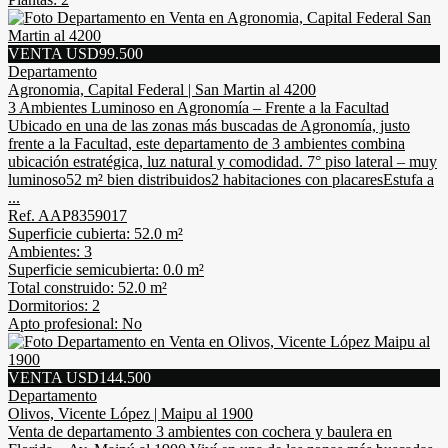
VENTA USD99.500
Departamento
Agronomia, Capital Federal | San Martin al 4200
3 Ambientes Luminoso en Agronomía – Frente a la Facultad
Ubicado en una de las zonas más buscadas de Agronomía, justo
frente a la Facultad, este departamento de 3 ambientes combina
ubicación estratégica, luz natural y comodidad. 7° piso lateral – muy
luminoso52 m² bien distribuidos2 habitaciones con placaresEstufa a
...
Ref. AAP8359017
Superficie cubierta: 52.0 m²
Ambientes: 3
Superficie semicubierta: 0.0 m²
Total construido: 52.0 m²
Dormitorios: 2
Apto profesional: No
VENTA USD144.500
Departamento
Olivos, Vicente López | Maipu al 1900
Venta de departamento 3 ambientes con cochera y baulera en